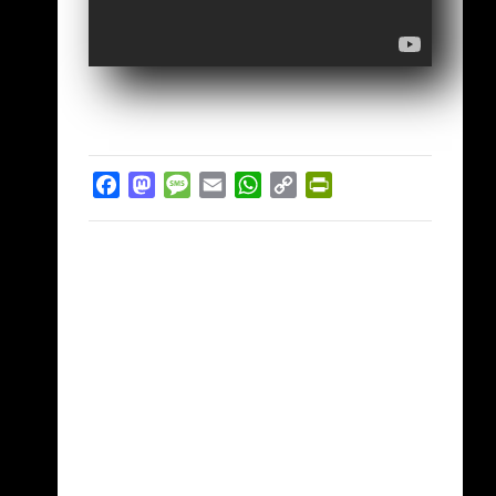
Facebook
Mastodon
Message
Email
WhatsApp
Copy
PrintFriendly
Link