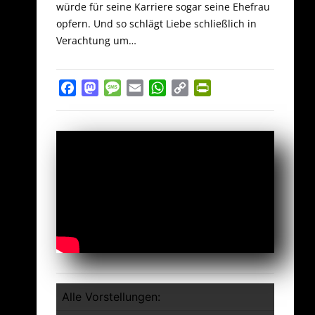
würde für seine Karriere sogar seine Ehefrau
opfern. Und so schlägt Liebe schließlich in
Verachtung um…
Facebook
Mastodon
Message
Email
WhatsApp
Copy
PrintFriendly
Link