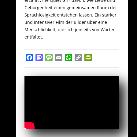
erzählt ‚The Quiet Girl‘ davon, wie Liebe und
Geborgenheit einen gemeinsamen Raum der
Sprachlosigkeit entstehen lassen. Ein starker
und intensiver Film der Bilder über eine
Menschlichkeit, die sich jenseits von Worten
entfaltet.
Facebook
Mastodon
Message
Email
WhatsApp
Copy
PrintFriendly
Link