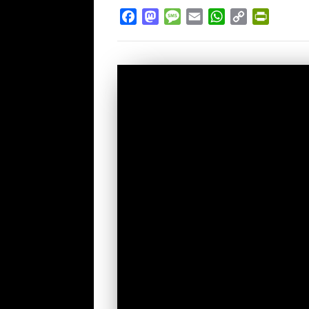
Facebook
Mastodon
Message
Email
WhatsApp
Copy
PrintFr
Link