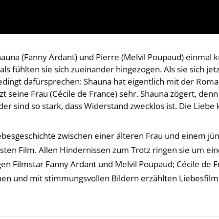
Shauna (Fanny Ardant) und Pierre (Melvil Poupaud) einmal 
ls fühlten sie sich zueinander hingezogen. Als sie sich je
ingt dafürsprechen: Shauna hat eigentlich mit der Romant
t seine Frau (Cécile de France) sehr. Shauna zögert, denn si
r sind so stark, dass Widerstand zwecklos ist. Die Liebe 
ebesgeschichte zwischen einer älteren Frau und einem jü
ten Film. Allen Hindernissen zum Trotz ringen sie um ei
en Filmstar Fanny Ardant und Melvil Poupaud; Cécile de Fr
hen und mit stimmungsvollen Bildern erzählten Liebesfilm.