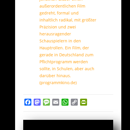
außerordentlichen Film
gedreht, formal und
inhaltlich radikal, mit größter
Präzision und zwei
herausragender
Schauspielern in den
Hauptrollen. Ein Film, der
gerade in Deutschland zum
Pflichtprogramm werden
sollte, in Schulen, aber auch
darüber hinaus.
(programmkino.de)
Facebook
Mastodon
Message
Email
WhatsApp
Copy
PrintFriendly
Link