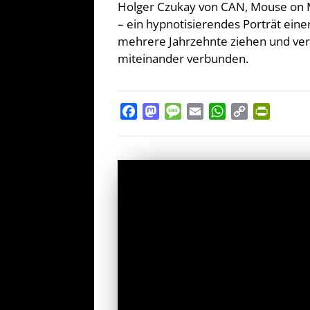
Holger Czukay von CAN, Mouse on Ma
– ein hypnotisierendes Porträt einer
mehrere Jahrzehnte ziehen und vers
miteinander verbunden.
Facebook
Mastodon
Message
Email
WhatsApp
Copy
PrintFr
Link