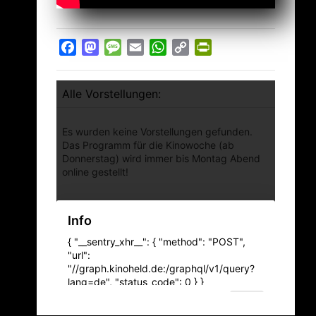
Facebook
Mastodon
Message
Email
WhatsApp
Copy
PrintFriendly
Link