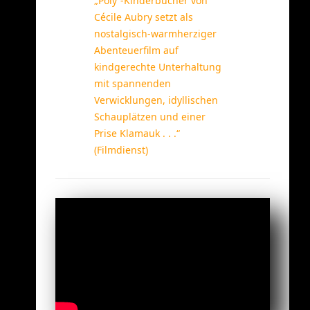
„Poly“-Kinderbücher von
Cécile Aubry setzt als
nostalgisch-warmherziger
Abenteuerfilm auf
kindgerechte Unterhaltung
mit spannenden
Verwicklungen, idyllischen
Schauplätzen und einer
Prise Klamauk . . .“
(Filmdienst)