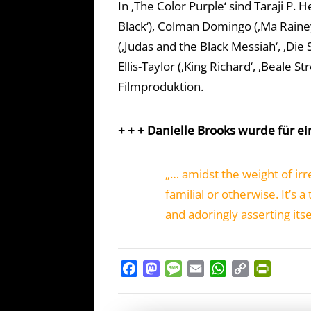
In ‚The Color Purple‘ sind Taraji P.
Black‘), Colman Domingo (‚Ma Rainey’
(‚Judas and the Black Messiah‘, ‚Die 
Ellis-Taylor (‚King Richard‘, ‚Beale 
Filmproduktion.
+ + + Danielle Brooks wurde für ei
„… amidst the weight of irre
familial or otherwise. It’s
and adoringly asserting its
Facebook
Mastodon
Message
Email
WhatsApp
Copy
PrintFr
Link