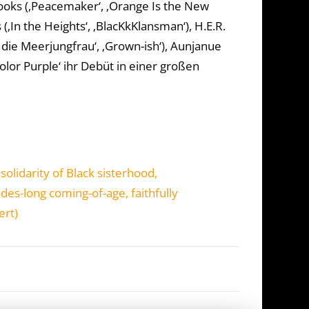
Brooks (‚Peacemaker‘, ‚Orange Is the New
‚In the Heights‘, ‚BlacKkKlansman‘), H.E.R.
e, die Meerjungfrau‘, ‚Grown-ish‘), Aunjanue
 Color Purple‘ ihr Debüt in einer großen
solidarity of Black sisterhood,
ades-long coming-of-age, faithfully
ert)