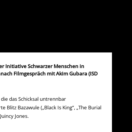
er Initiative Schwarzer Menschen in
anach Filmgespräch mit Akim Gubara (ISD
 die das Schicksal untrennbar
Blitz Bazawule („Black Is King“, „The Burial
Quincy Jones.