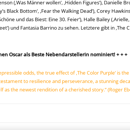
 Henson (‚Was Männer wollen‘, ‚Hidden Figures‘), Danielle 
s Black Bottom‘, ‚Fear the Walking Dead‘), Corey Hawkins (
Schöne und das Biest: Eine 30. Feier‘), Halle Bailey (‚Ariell
Street‘) und Fantasia Barrino zu sehen. Letztere gibt in ‚The
nen Oscar als Beste Nebendarstellerin nominiert! + + +
pressible odds, the true effect of ‚The Color Purple‘ is the 
 a testament to resilience and perseverance, a stunning dec
elf as the newest rendition of a cherished story.“ (Roger Eb
iendly