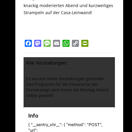
knackig moderierten Abend und kurzweiliges
Strampeln auf der Casa-Leinwand!
Facebook
Mastodon
Message
Email
WhatsApp
Copy
PrintFriendly
Link