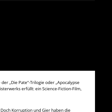
der „Die Pate“-Trilogie oder „Apocalypse
rwerks erfüllt: ein Science-Fiction-Film,
 Doch Korruption und Gier haben die