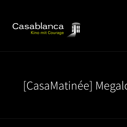
[CasaMatinée] Megal