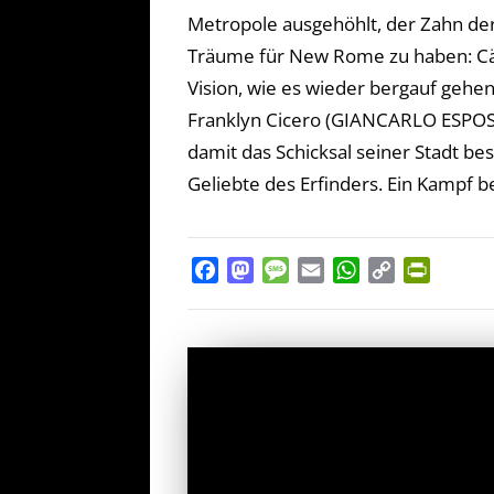
Metropole ausgehöhlt, der Zahn der 
Träume für New Rome zu haben: Cäs
Vision, wie es wieder bergauf gehen
Franklyn Cicero (GIANCARLO ESPOSI
damit das Schicksal seiner Stadt be
Geliebte des Erfinders. Ein Kampf b
Facebook
Mastodon
Message
Email
WhatsApp
Copy
PrintFr
Link