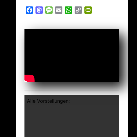
Facebook
Mastodon
Message
Email
WhatsApp
Copy
PrintFriendly
Link