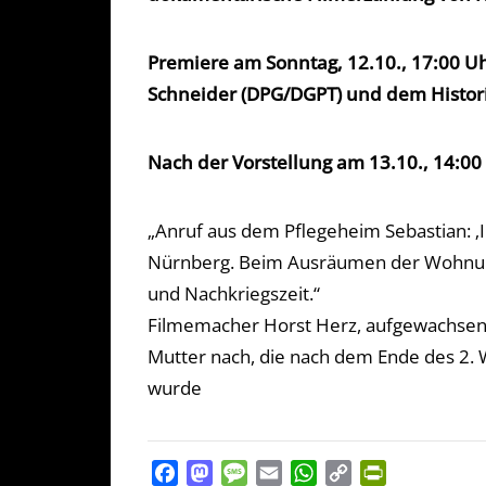
Premiere am Sonntag, 12.10., 17:00 U
Schneider (DPG/DGPT) und dem Histor
Nach der Vorstellung am 13.10., 14:00
„Anruf aus dem Pflegeheim Sebastian: ‚I
Nürnberg. Beim Ausräumen der Wohnung 
und Nachkriegszeit.“
Filmemacher Horst Herz, aufgewachsen 
Mutter nach, die nach dem Ende des 2. W
wurde
Facebook
Mastodon
Message
Email
WhatsApp
Copy
PrintFriendl