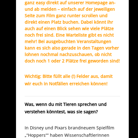
ganz easy direkt auf unserer Homepage an-
und ab melden – einfach auf der jeweiligen
Seite zum Film ganz runter scrollen und
direkt einen Platz buchen. Dabei könnt ihr
auch auf einen Blick sehen wie viele Plätze
noch frei sind. Eine Warteliste gibt es nicht
mehr! Bei ausgebuchten Veranstaltungen
kann es sich also gerade in den Tagen vorher
lohnen nochmal nachzuschauen, ob nicht
doch noch 1 oder 2 Plätze frei geworden sind!
Wichtig: Bitte füllt alle (!) Felder aus, damit
wir euch in Notfällen erreichen können!
Was, wenn du mit Tieren sprechen und
verstehen könntest, was sie sagen?
In Disney und Pixars brandneuem Spielfilm
„“Hoppers““ haben WissenschaftlerInnen