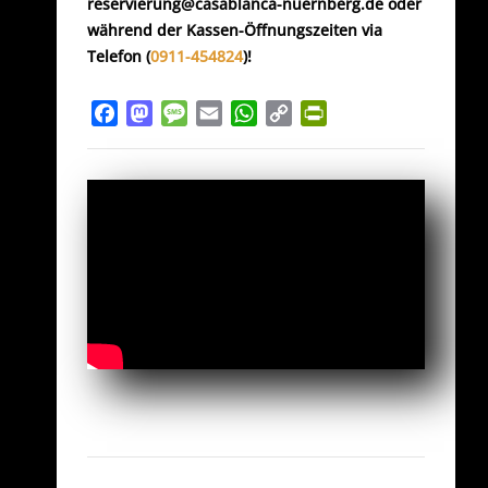
reservierung@casablanca-nuernberg.de oder
während der Kassen-Öffnungszeiten via
Telefon (
0911-454824
)!
Facebook
Mastodon
Message
Email
WhatsApp
Copy
PrintFriendly
Link