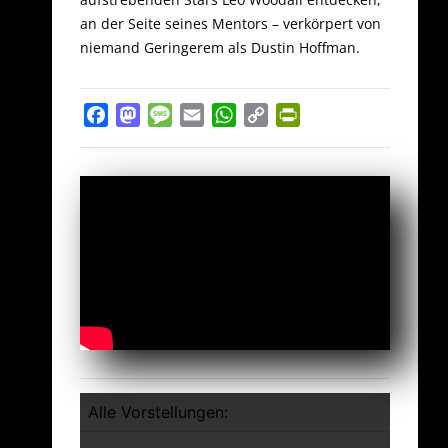
an der Seite seines Mentors – verkörpert von
niemand Geringerem als Dustin Hoffman.
Facebook
Mastodon
Message
Email
WhatsApp
Copy
PrintFriendly
Link