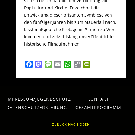
sich so der erstaunlichen Verbindung von
Popkultur und Kirche. Er zeichnet die
Entwicklung dieser brisanten Symbiose von
den fünfziger Jahren bis zum Mauerfall nach,
lässt maßgebliche Protagonist*innen zu Wort
kommen und zeigt bislang unveröffentlichte
historische Filmaufnahmen.
Facebook
Mastodon
Message
Email
WhatsApp
Copy
PrintFriendly
Link
IMPRESSUM/JUGENDSCHUTZ
KONTAKT
DATENSCHUTZERKLÄRUNG
GESAMTPROGRAMM
ZURÜCK NACH OBEN