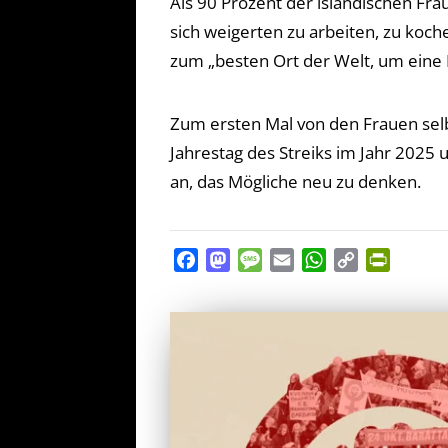
Als 90 Prozent der isländischen Fr
sich weigerten zu arbeiten, zu koch
zum „besten Ort der Welt, um eine F
Zum ersten Mal von den Frauen selb
Jahrestag des Streiks im Jahr 2025 u
an, das Mögliche neu zu denken.
Facebook
Mastodon
Message
Email
WhatsApp
Copy
PrintFr
Link