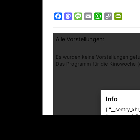
Facebook
Mastodon
Message
Email
WhatsApp
Copy
PrintFr
Link