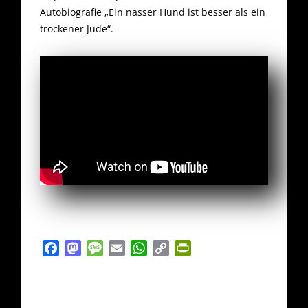
Autobiografie „Ein nasser Hund ist besser als ein
trockener Jude“.
Facebook
Mastodon
Message
Email
WhatsApp
Copy
PrintFriendly
Link