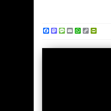
Facebook
Mastodon
Message
Email
WhatsApp
Copy
PrintFr
Link