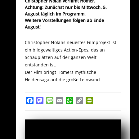
Chistopher Nolan verfilmt Homer.
Achtung: Zunächst nur bis Mittwoch, 5.
August täglich im Programm.
Weitere Vorstellungen folgen ab Ende
August!
Christopher Nolans neuestes Filmprojekt ist
ein bildgewaltiges Action-Epos, das an
Schauplätzen auf der ganzen Welt
entstanden ist.
Der Film bringt Homers mythische
Heldensaga auf die große Leinwand.
Facebook
Mastodon
Message
Email
WhatsApp
Copy
PrintFriendly
Link