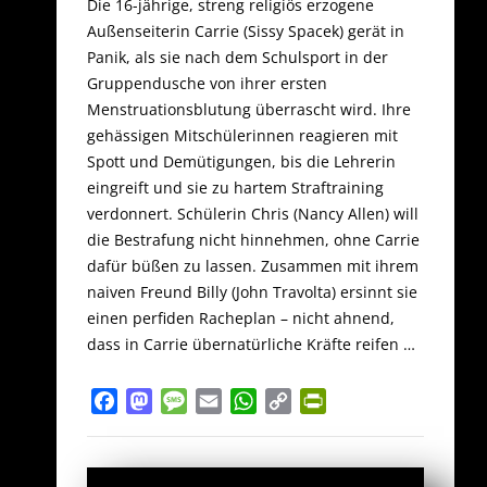
Die 16-jährige, streng religiös erzogene
Außenseiterin Carrie (Sissy Spacek) gerät in
Panik, als sie nach dem Schulsport in der
Gruppendusche von ihrer ersten
Menstruationsblutung überrascht wird. Ihre
gehässigen Mitschülerinnen reagieren mit
Spott und Demütigungen, bis die Lehrerin
eingreift und sie zu hartem Straftraining
verdonnert. Schülerin Chris (Nancy Allen) will
die Bestrafung nicht hinnehmen, ohne Carrie
dafür büßen zu lassen. Zusammen mit ihrem
naiven Freund Billy (John Travolta) ersinnt sie
einen perfiden Racheplan – nicht ahnend,
dass in Carrie übernatürliche Kräfte reifen …
Facebook
Mastodon
Message
Email
WhatsApp
Copy
PrintFriendly
Link