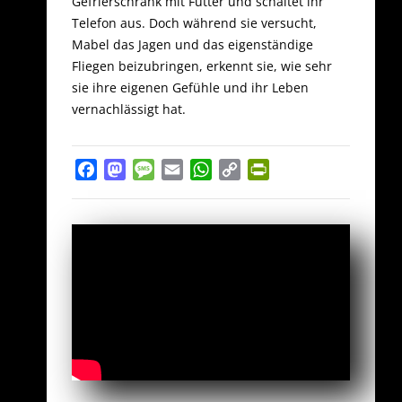
Gefrierschrank mit Futter und schaltet ihr
Telefon aus. Doch während sie versucht,
Mabel das Jagen und das eigenständige
Fliegen beizubringen, erkennt sie, wie sehr
sie ihre eigenen Gefühle und ihr Leben
vernachlässigt hat.
Facebook
Mastodon
Message
Email
WhatsApp
Copy
PrintFriendly
Link