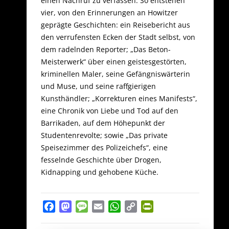
einen Nachruf zu verfassen. So entstehen
vier, von den Erinnerungen an Howitzer
geprägte Geschichten: ein Reisebericht aus
den verrufensten Ecken der Stadt selbst, von
dem radelnden Reporter; „Das Beton-
Meisterwerk“ über einen geistesgestörten,
kriminellen Maler, seine Gefängniswärterin
und Muse, und seine raffgierigen
Kunsthändler; „Korrekturen eines Manifests“,
eine Chronik von Liebe und Tod auf den
Barrikaden, auf dem Höhepunkt der
Studentenrevolte; sowie „Das private
Speisezimmer des Polizeichefs“, eine
fesselnde Geschichte über Drogen,
Kidnapping und gehobene Küche.
Facebook
Mastodon
Message
Email
WhatsApp
Copy
PrintFriendly
Link