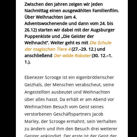
Zwischen den Jahren zeigen wir jeden
Nachmittag einen ausgewählten Familienfilm.
Über Weihnachten (am 4.
Adventswochenende und dann vom 24. bis
26.12) starten wir dabei mit der Augsburger
Puppenkiste und „Die Geister der
Weihnacht“. Weiter geht es mit
Die Schule
der magischen Tiere 4
(27.–29. 12.) und
anschließend
Der wilde Roboter
(30. 12.–1.
1.).
Ebenezer Scrooge ist ein eigenbrötlerischer
Geizhals, der Menschen verabscheut, seine
Angestellten ausbeutet und Weihnachten
über alles hasst. Da erhält er am Abend vor
Weihnachten Besuch vom Geist seines
verstorbenen Geschäftspartners Jacob
Marley, der Scrooge ermahnt, sein Verhalten
zu ändern und ihm den Besuch drei weiterer
Geister ankündigt. Der erste ist der Geist der