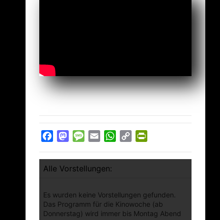
Facebook
Mastodon
Message
Email
WhatsApp
Copy
PrintFriendly
Link