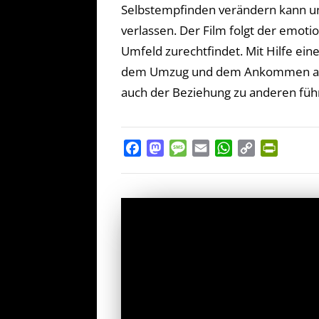
Selbstempfinden verändern kann und
verlassen.
Der Film folgt der emoti
Umfeld zurechtfindet.
Mit Hilfe ei
dem Umzug und dem Ankommen an ei
auch der Beziehung zu anderen füh
Facebook
Mastodon
Message
Email
WhatsApp
Copy
PrintFr
Link