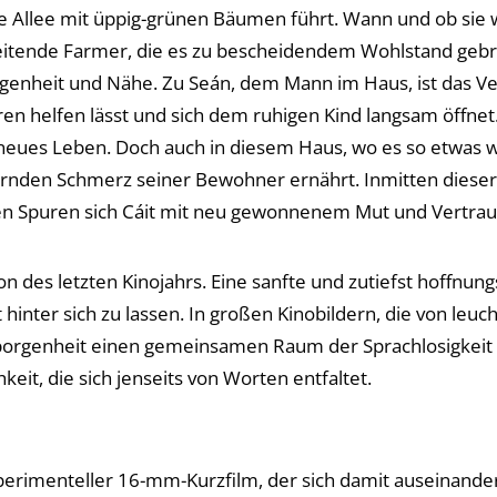
ne Allee mit üppig-grünen Bäumen führt. Wann und ob sie
 arbeitende Farmer, die es zu bescheidendem Wohlstand ge
orgenheit und Nähe. Zu Seán, dem Mann im Haus, ist das Ver
en helfen lässt und sich dem ruhigen Kind langsam öffnet. 
neues Leben. Doch auch in diesem Haus, wo es so etwas wi
auernden Schmerz seiner Bewohner ernährt. Inmitten dieser
en Spuren sich Cáit mit neu gewonnenem Mut und Vertrau
ation des letzten Kinojahrs. Eine sanfte und zutiefst hoffn
inter sich zu lassen. In großen Kinobildern, die von leuch
eborgenheit einen gemeinsamen Raum der Sprachlosigkeit e
keit, die sich jenseits von Worten entfaltet.
experimenteller 16-mm-Kurzfilm, der sich damit auseinand