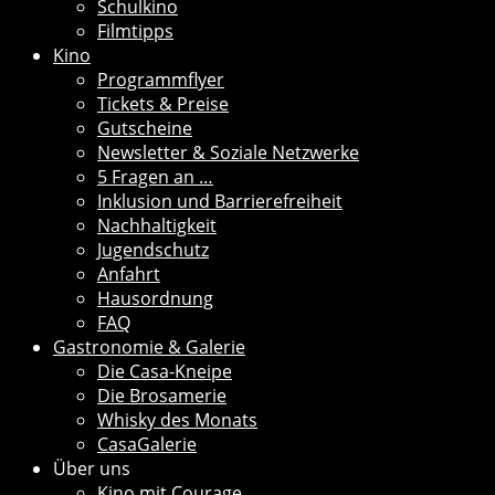
Schulkino
Filmtipps
Kino
Programmflyer
Tickets & Preise
Gutscheine
Newsletter & Soziale Netzwerke
5 Fragen an …
Inklusion und Barrierefreiheit
Nachhaltigkeit
Jugendschutz
Anfahrt
Hausordnung
FAQ
Gastronomie & Galerie
Die Casa-Kneipe
Die Brosamerie
Whisky des Monats
CasaGalerie
Über uns
Kino mit Courage