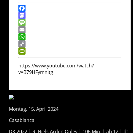
Facebook
Mastodon
Message
Email
WhatsApp
Copy
Link
PrintFriendly
https://www.youtube.com/watch?
v=B79HFymnitg
Montag, 15. April 2024
Casablanca
DK 2022 | R: Niels Arden Oplev | 106 Min. | ab 12 | dt.