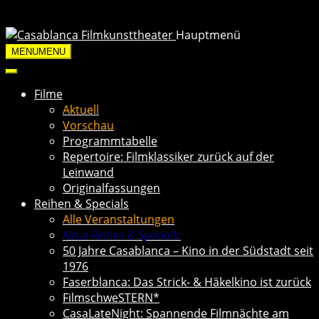
Hauptmenü
MENU
MENU
Filme
Aktuell
Vorschau
Programmtabelle
Repertoire: Filmklassiker zurück auf der
Leinwand
Originalfassungen
Reihen & Specials
Alle Veranstaltungen
Neue Reihen & Specials:
50 Jahre Casablanca – Kino in der Südstadt seit
1976
Faserblanca: Das Strick- & Häkelkino ist zurück
FilmschweSTERN*
CasaLateNight: Spannende Filmnächte am