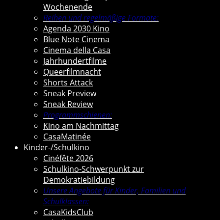
Wochenende
Reihen und regelmäßige Formate:
Agenda 2030 Kino
Blue Note Cinema
Cinema della Casa
Jahrhundertfilme
Queerfilmnacht
Shorts Attack
Sneak Preview
Sneak Review
Programmschienen:
Kino am Nachmittag
CasaMatinée
Kinder-/Schulkino
Cinéfête 2026
Schulkino-Schwerpunkt zur
Demokratiebildung
Unsere Angebote für Kinder, Familien und
Schulklassen:
CasaKidsClub