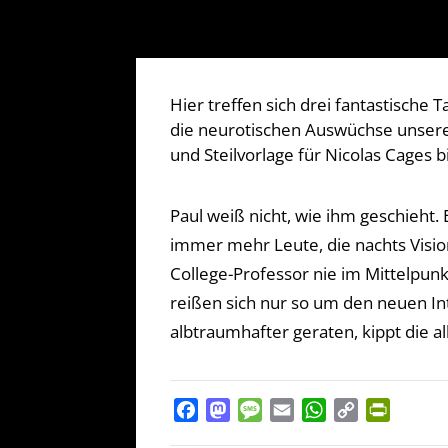
Hier treffen sich drei fantastische
die neurotischen Auswüchse unserer
und Steilvorlage für Nicolas Cages bi
Paul weiß nicht, wie ihm geschieht.
immer mehr Leute, die nachts Visio
College-Professor nie im Mittelpunk
reißen sich nur so um den neuen Int
albtraumhafter geraten, kippt die 
Facebook
Mastodon
Message
Email
WhatsApp
Copy
PrintFr
Link